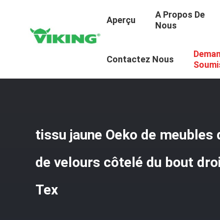
A Propos De
Aperçu
Nous
Deman
Aperçu
/
Produits
/
Tissu De Velours Côtelé De Bout Droi
Contactez Nous
Soumi
tissu jaune Oeko de meubles 
de velours côtelé du bout dr
Tex