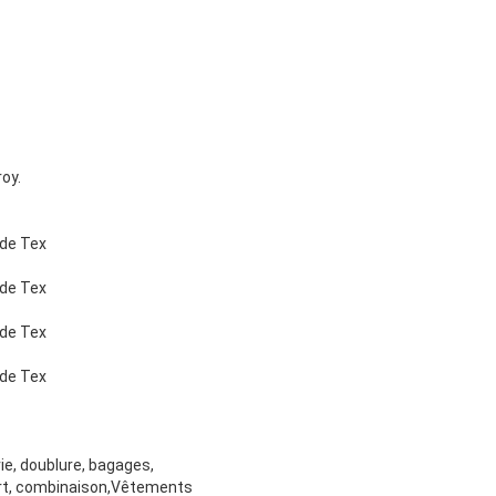
roy.
rie, doublure, bagages,
port, combinaison,Vêtements