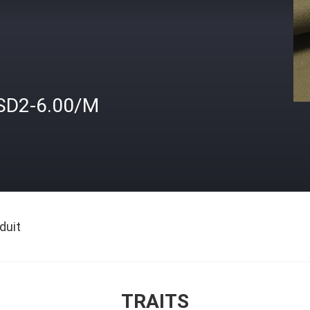
SD2-6.00/M
duit
TRAITS