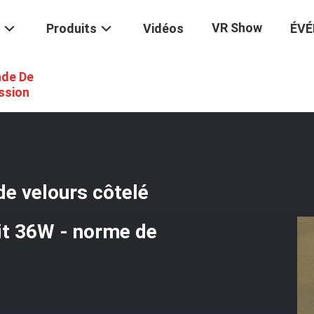
VR Show
Produits
Vidéos
ÉV
de De
t
/
Tissu Jaune Oeko De Meubles De Velours Côtelé De Velours Côtelé
ssion
de velours côtelé
oit 36W - norme de