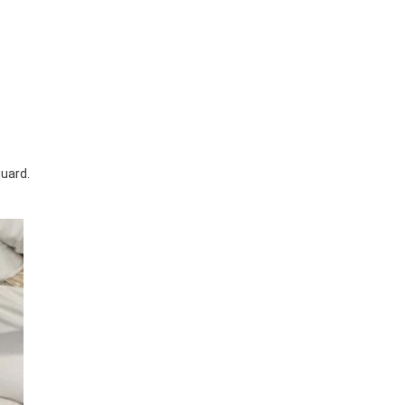
quard.