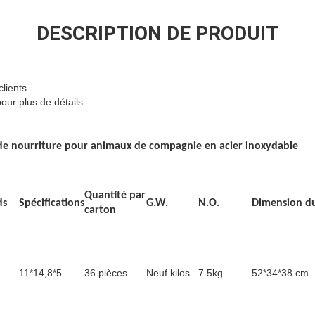
DESCRIPTION DE PRODUIT
lients
ur plus de détails.
de nourriture pour animaux de compagnie en acier inoxydable
Quantité par
ds
Spécifications
G.W.
N.O.
Dimension d
carton
11*14,8*5
36 pièces
Neuf kilos
7.5kg
52*34*38 cm