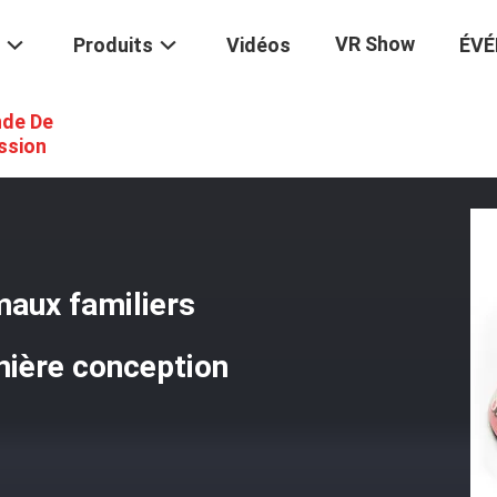
VR Show
Produits
Vidéos
ÉV
de De
aliment Pour Animaux Familiers D'acier Inoxydable Avec La Dernière Co
ssion
maux familiers
rnière conception