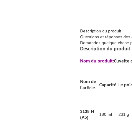
Description du produit
Questions et réponses des c
Demandez quelque chose po
Description du produit
Nom du produit:
Cuvette 
Nom de
Capacité
Le poi
l'article.
3138-H
180 ml
231 g
(A5)