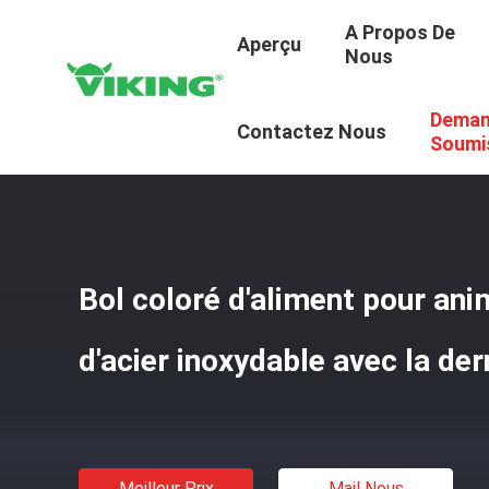
A Propos De
Aperçu
Nous
Deman
Aperçu
/
Produits
/
Tissu Velours Côtelé
/
Bol Coloré D'
Contactez Nous
Soumi
Bol coloré d'aliment pour ani
d'acier inoxydable avec la de
Meilleur Prix
Mail Nous