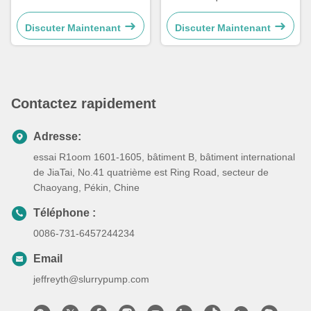
conception favorable à
bambou d'Eco de produits
l'environnement de mode
d'animal familier double
Discuter Maintenant
Discuter Maintenant
Contactez rapidement
Adresse:
essai R1oom 1601-1605, bâtiment B, bâtiment international
de JiaTai, No.41 quatrième est Ring Road, secteur de
Chaoyang, Pékin, Chine
Téléphone :
0086-731-6457244234
Email
jeffreyth@slurrypump.com