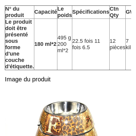
N° du
Le
Ctn
Capacité
Spécifications
GW
produit
poids
Qty
Le produit
doit être
présenté
495 g
sous
22.5 fois 11
12
7
180 ml*2
200
forme
fois 6.5
pièces
kilo
ml*2
d'une
couche
d'étiquette.
Image du produit