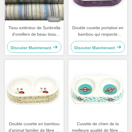
Vidéo
Tissu extérieur de Sunbrella
Double cuvette portative en
d'oreillers de beau tissu
bambou qui respecte
durable de jacquard
l'environnement d'animal
familier pour le chien et
Discuter Maintenant
Discuter Maintenant
l'animal familier
Double cuvette en bambou
Cuvette de chien de la
d'animal familier de fibre de
meilleure qualité de fibre de