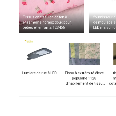
Tissus en tissu en coton à
fournisseur d
étirements floraux doux pour
de moulage s
bébés et enfants 123456
LED maison d
Lumière de rue à LED
Tissu à extrémité élevé
t
populaire 1128
m
d'habillement de tissu
côte
de tapisserie
d
d'ameublement de
jacquard de coton