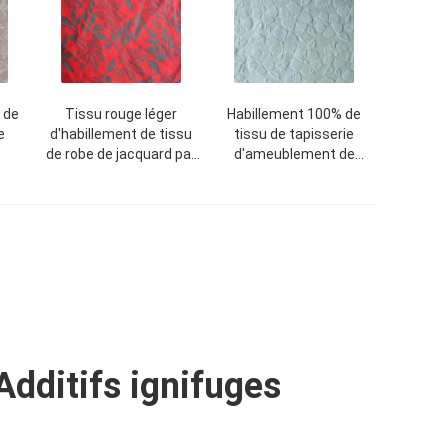
 de
Tissu rouge léger
Habillement 100% de
e
d'habillement de tissu
tissu de tapisserie
de robe de jacquard par
d'ameublement de
de
la cour
jacquard de coton
n
rayant le tissu
Additifs ignifuges