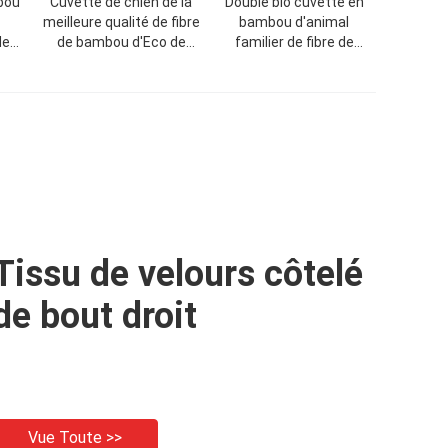
bou
Cuvette de chien de la
Double bio cuvette en
meilleure qualité de fibre
bambou d'animal
de
de bambou d'Eco de
familier de fibre de
n de
produits d'animal
conception favorable à
lier
familier double
l'environnement de
imal
mode
Tissu de velours côtelé
de bout droit
Vue Toute >>