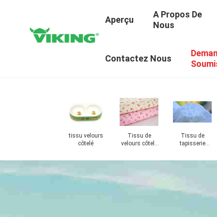
A Propos De
Aperçu
Nous
Deman
Contactez Nous
Soumi
nts
tissu velours
Tissu de
Tissu de
 de
côtelé
velours côtelé
tapisserie
de bout droit
d'ameublement
de jacquard