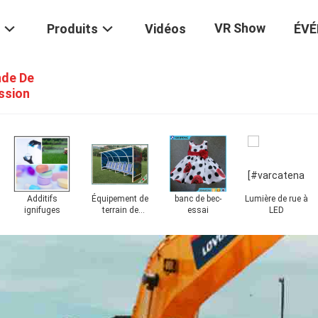
VR Show
Produits
Vidéos
ÉV
de De
ssion
Additifs
Équipement de
banc de bec-
Lumière de rue à
ignifuges
terrain de
essai
LED
football