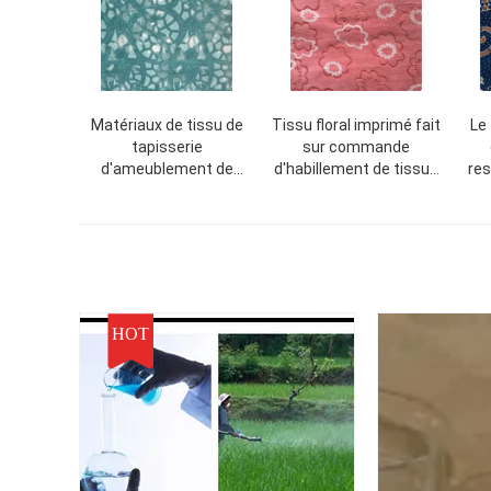
Matériaux de tissu de
Tissu floral imprimé fait
Le 
tapisserie
sur commande
d'ameublement de
d'habillement de tissus
res
jacquard fleur
de
vêt
verte/blanche/papillon
vêtement/sofa/chemise
HOT