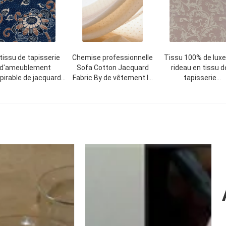
tissu de tapisserie
Chemise professionnelle
Tissu 100% de luxe
d'ameublement
Sofa Cotton Jacquard
rideau en tissu d
pirable de jacquard
Fabric By de vêtement le
tapisserie
x/tissu matériel de
yard
d'ameublement 
sous-vêtements
jacquard de coto