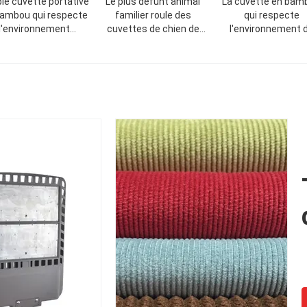
le cuvette portative
Le plus défunt animal
La cuvette en bam
bambou qui respecte
familier roule des
qui respecte
l'environnement
cuvettes de chien de
l'environnement 
imal familier pour le
conducteurs d'acier
double-alimentatio
n et l'animal familier
inoxydable
cuvette/animal fami
de conducteur d'an
familier de fibre