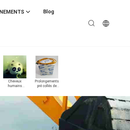
Blog
ÉNEMENTS
Cheveux
Prolongements
tissu velours
humains
pré collés de
côtelé
ve
bouclés indiens
cheveux
de