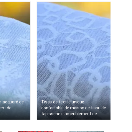
e jacquard de
Tissu de textile unique
ent de
confortable de maison de tissu de
tapisserie d'ameublement de
coton/polyester