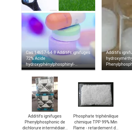
Cas 14657-64-8 Additifs ignifuges
Additifs igni
72% Acide
hydroxyméthy
hydroxyphénylphosphinyl-
Phenylphosph
propanéique L1111liquide 0701v1
3, C7H9O3P
Additifs ignifuges
Phosphate triphénilique
Phenylphosphonic de
chimique TPP 99% Min
dichlorure intermédiaire
Flame - retardement de