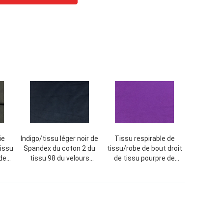
ie
Indigo/tissu léger noir de
Tissu respirable de
issu
Spandex du coton 2 du
tissu/robe de bout droit
de
tissu 98 du velours
de tissu pourpre de
côtelé 28w
velours côtelé