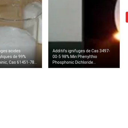
fuges acides
Additifs ignifuges de Cas 3497-
liques de 99%
00-5 98% Min Phenylthio
inic, Cas 61451-78-
Phosphonic Dichloride
Intermediate