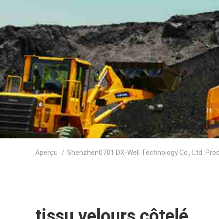
Aperçu
/
Shenzhen0701 DX-Well Technology Co., Ltd. Prod
tissu velours côtelé