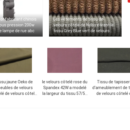
'or fabricant chinois
Les vêtements de tissu de
ous pression 200w
velours côtelé de Nyloy étirent le
e lampe de rue abc
tissu Grey Blue vert de velours
côtelé
issu jaune Oeko de
le velours côtelé rose du
Tissu de tapisser
eubles de velours
Spandex 42W a modelé
d'ameublement de t
lé de velours côtelé
la largeur du tissu 57/58
de velours côtelé 
u bout droit 36W -
de velours côtelé
bout droit
norme de Tex