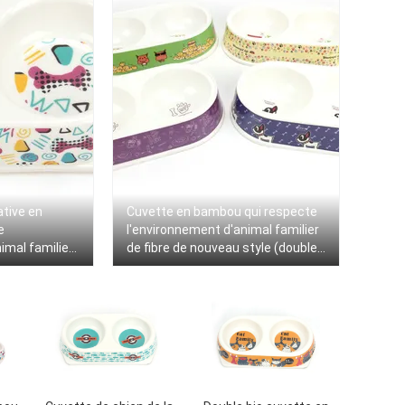
ative en
Cuvette en bambou qui respecte
e
l'environnement d'animal familier
imal familier
de fibre de nouveau style (double
mal familier
cuvette)