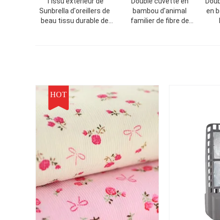
Tissu extérieur de
Double cuvette en
Doub
Sunbrella d'oreillers de
bambou d'animal
en 
beau tissu durable de
familier de fibre de
jacquard
conception favorable à
d'an
l'environnement de
chie
mode
HOT