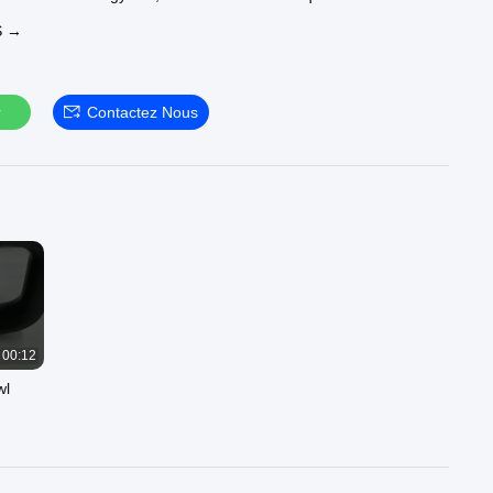
rnir:
S →
lé :
https://www.aodakx.com/supplier-182897-corduroy-fabric
ôtelé de bout droit :
https://www.aodakx.com/supplier-179943-
fabric
ie d'ameublement de jacquard :
r
Contactez Nous
kx.com/supplier-179944-jacquard-upholstery-fabric
e site officiel :
https://www.aodakx.com
00:12
wl