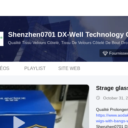
Shenzhen0701 DX-Well Technology C
Qualité Tissu Velours Côtelé, Tissu De Velours Côtelé De Bout Dr
Fournisse
DÉOS
PLAYLIST
SITE WEB
Strage glas
October 31, 
Qualité Prolonge
https://www.aodak
wigs-with-bangs-
Shenzhen0701 DX-W