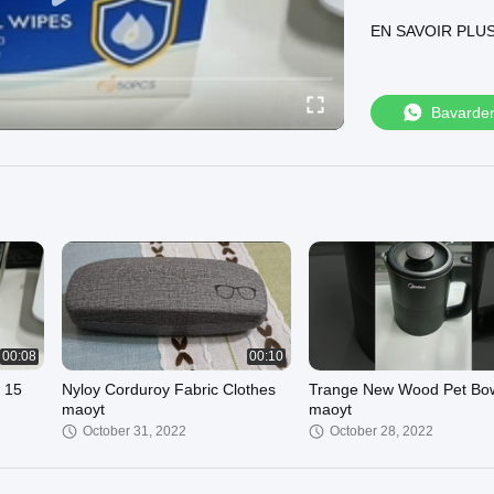
Nous pouvons fou
EN SAVOIR PLU
tissu velours côte
Tissu de velours c
stretch-corduroy-
Tissu de tapisser
Bavarde
https://www.aoda
Bienvenue sur notr
00:08
00:10
 15
Nyloy Corduroy Fabric Clothes
Trange New Wood Pet Bo
maoyt
maoyt
October 31, 2022
October 28, 2022