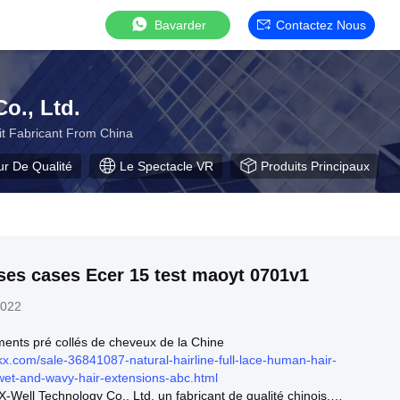
Bavarder
Contactez Nous
o., Ltd.
oit Fabricant From China
ur De Qualité
Le Spectacle VR
Produits Principaux
ses cases Ecer 15 test maoyt 0701v1
2022
ments pré collés de cheveux de la Chine
x.com/sale-36841087-natural-hairline-full-lace-human-hair-
wet-and-wavy-hair-extensions-abc.html
ell Technology Co., Ltd. un fabricant de qualité chinois.