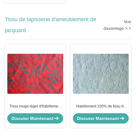
Tissu de tapisserie d'ameublement de
Vue
davantage > >
jacquard
Tissu rouge léger d'habillement
Habillement 100% de tissu de
de tissu de robe de jacquard par
tapisserie d'ameublement de
la cour
jacquard de coton rayant le tissu
Discuter Maintenant
Discuter Maintenant