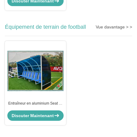
Discuter Maintenant
contrat de Cas 115-86-6
Équipement de terrain de football
Vue davantage > >
Entraîneur en aluminium Seat du
football de terrain de football de
temps de mobilité résistante
Discuter Maintenant
d'équipement