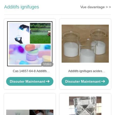
Additifs ignifuges
Vue davantage > >
Vidéo
Cas 14657-64-8 Additifs
Additifs ignifuges acides
ignifuges 72% Acide
hydroxyméthyliques de 99%
hydroxyphénylphosphinyl-
Phenylphosphinic, Cas 61451-
Discuter Maintenant
Discuter Maintenant
propanéique L1111liquide
78-3, C7H9O3P
0701v1