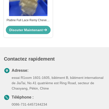
Platine Full Lace Remy Cheveux
humains Perruques Corps
Cuticule en vague alignée 30
Discuter Maintenant
pouces11
Contactez rapidement
Adresse:
essai R1oom 1601-1605, bâtiment B, bâtiment international
de JiaTai, No.41 quatrième est Ring Road, secteur de
Chaoyang, Pékin, Chine
Téléphone :
0086-731-6457244234