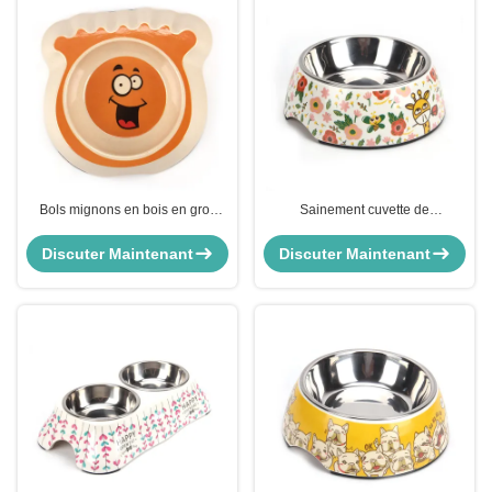
Bols mignons en bois en gros
Sainement cuvette de
d'aliment pour animaux familiers
alimentation d'animal familier
de bonne qualité
avec la bonne qualité et le
Discuter Maintenant
Discuter Maintenant
meilleur prix