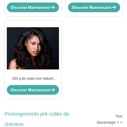
indiennes, sans enchevêtrement.
humains Remy extensions de
cheveux soyeux droite sans
Discuter Maintenant
Discuter Maintenant
enchevêtrement
100 g de corps noir naturel,
vague, indienne, cheveux
humains bouclés, sans
Discuter Maintenant
enchevêtrement
Prolongements pré collés de
Vue
davantage > >
cheveux