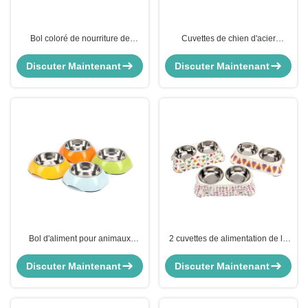
Bol coloré de nourriture de
Cuvettes de chien d'acier
double-alimentation d'acier
inoxydable de conducteur de plat
inoxydable d'animal familier
de l'eau de nourriture doubles
Discuter Maintenant
Discuter Maintenant
Bol d'aliment pour animaux
2 cuvettes de alimentation de la
familiers de bonne qualité et
grenouille In1 de la double
cuvette d'animal familier d'acier
d'acier inoxydable eau mignonne
Discuter Maintenant
Discuter Maintenant
inoxydable
d'aliment pour animaux familiers