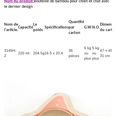
Nom du produit:
Bouteille de bambou pour chien et chat avec
le dernier design
Quantité
Nom de
Le
Dimensi
Capacité
Spécifications
par
G.W.
N.O.
l'article.
poids
du carto
carton
6 kg
5 kg
3145H-
36
47 × 45 ×
220 ml
204.5g
16.5 x 20.4
ou
ou
Z
pièces
31 cm
plus
plus