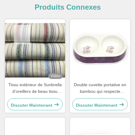
Produits Connexes
Vidéo
Tissu extérieur de Sunbrella
Double cuvette portative en
d'oreillers de beau tissu
bambou qui respecte
durable de jacquard
l'environnement d'animal
familier pour le chien et
Discuter Maintenant
Discuter Maintenant
l'animal familier