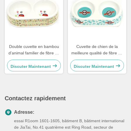
Double cuvette en bambou
Cuvette de chien de la
d'animal familier de fibre de
meilleure qualité de fibre de
conception favorable à
bambou d'Eco de produits
l'environnement de mode
d'animal familier double
Discuter Maintenant
Discuter Maintenant
Contactez rapidement
Adresse:
essai R1oom 1601-1605, bâtiment B, bâtiment international
de JiaTai, No.41 quatrième est Ring Road, secteur de