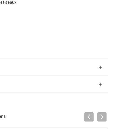
 et seaux
iens