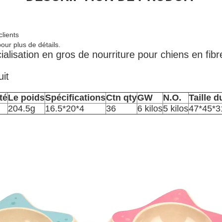
lients
ur plus de détails.
lisation en gros de nourriture pour chiens en fi
uit
té
Le poids
Spécifications
Ctn qty
GW
N.O.
Taille 
204.5g
16.5*20*4
36
6 kilos
5 kilos
47*45*3