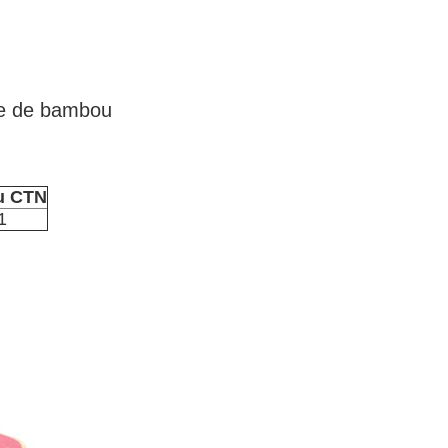
bre de bambou
du CTN
1