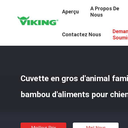
A Propos De
Aperçu
Nous
Deman
Aperçu
/
Produits
/
Tissu Velours Côtelé
/
Cuvette En Gr
Contactez Nous
Soumi
Cuvette en gros d'animal famil
bambou d'aliments pour chie
Meilleur Prix
Mail Nous