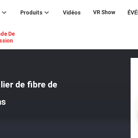
VR Show
Produits
Vidéos
ÉV
de De
os D'animal Familier De Fibre De Bambou D'aliments Pour Chiens
ssion
ier de fibre de
ns