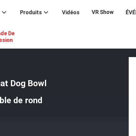
VR Show
Produits
Vidéos
ÉV
de De
er Lent En Gros Cat Dog Bowl D'alimentation D'acier Inoxydable De Ron
ssion
Cat Dog Bowl
able de rond