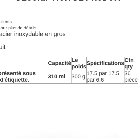
lients
ur plus de détails.
 acier inoxydable en gros
uit
Le
Ctn
Capacité
Spécifications
poids
qty
 présenté sous
17.5 par 17.5
36
310 ml
300 g
'étiquette.
par 6.6
pièce