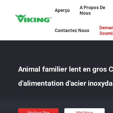
A Propos De
Aperçu
Nous
Deman
Aperçu
/
Produits
/
Tissu Velours Côtelé
/
Animal Famili
Contactez Nous
Soumi
Animal familier lent en gros 
d'alimentation d'acier inoxyd
Meilleur Prix
Mail Nous