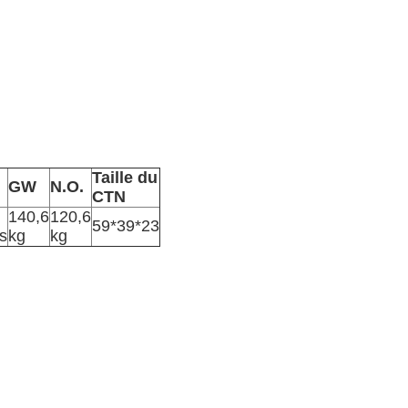
Taille du
GW
N.O.
CTN
140,6
120,6
59*39*23
s
kg
kg