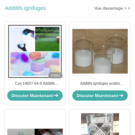
Additifs ignifuges
Vue davantage > >
Vidéo
Cas 14657-64-8 Additifs
Additifs ignifuges acides
ignifuges 72% Acide
hydroxyméthyliques de 99%
hydroxyphénylphosphinyl-
Phenylphosphinic, Cas 61451-
Discuter Maintenant
Discuter Maintenant
propanéique L1111liquide
78-3, C7H9O3P
0701v1