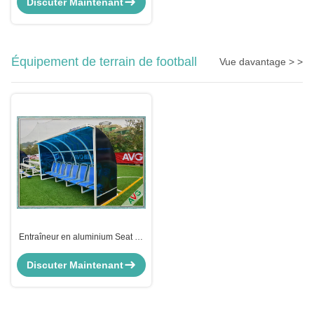
Discuter Maintenant
contrat de Cas 115-86-6
Équipement de terrain de football
Vue davantage > >
Entraîneur en aluminium Seat du
football de terrain de football de
temps de mobilité résistante
Discuter Maintenant
d'équipement