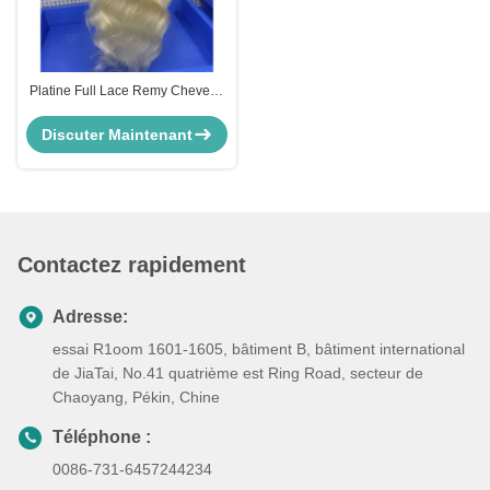
Platine Full Lace Remy Cheveux
humains Perruques Corps
Cuticule en vague alignée 30
Discuter Maintenant
pouces11
Contactez rapidement
Adresse:
essai R1oom 1601-1605, bâtiment B, bâtiment international
de JiaTai, No.41 quatrième est Ring Road, secteur de
Chaoyang, Pékin, Chine
Téléphone :
0086-731-6457244234