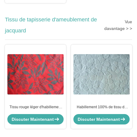
Tissu de tapisserie d'ameublement de
Vue
davantage > >
jacquard
Tissu rouge léger d'habillement
Habillement 100% de tissu de
de tissu de robe de jacquard par
tapisserie d'ameublement de
la cour
jacquard de coton rayant le tissu
Discuter Maintenant
Discuter Maintenant