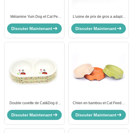
Mélamine Yum Dog et Cat Pet
L'usine de prix de gros a adapté
Food Bowl - lave-vaisselle Safe
la double mélamine aux besoins
Pet Dish pour la nourriture ou
du client carrée Dog& Cat Pet
Discuter Maintenant
Discuter Maintenant
l'eau
Bowl
Double cuvette de Cat&Dog de
Chien en bambou et Cat Feeder
mélamine de bol d'aliment pour
Food Bowl d'excellent produit
animaux familiers
chaud matériel
Discuter Maintenant
Discuter Maintenant