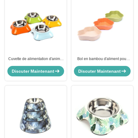
Cuvette de alimentation d'animal
Bol en bambou d'aliment pour
familier coloré et de haute qualité
animaux familiers de chiot des
pour Dog&Cat
prix raisonnables avec la plus
Discuter Maintenant
Discuter Maintenant
défunte conception