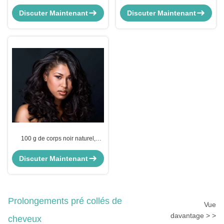
indiennes, sans enchevêtrement.
humains Remy extensions de
cheveux soyeux droite sans
Discuter Maintenant
Discuter Maintenant
enchevêtrement
100 g de corps noir naturel,
vague, indienne, cheveux
humains bouclés, sans
Discuter Maintenant
enchevêtrement
Prolongements pré collés de
Vue
davantage > >
cheveux